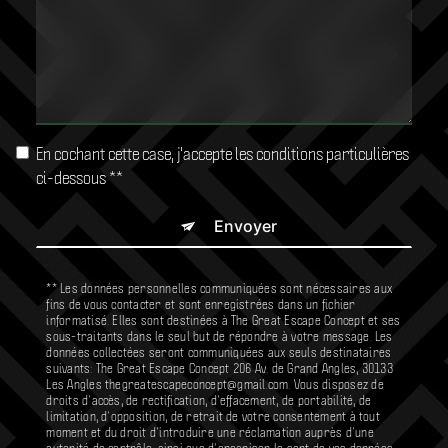
En cochant cette case, j'accepte les conditions particulières
ci-dessous **
Envoyer
** Les données personnelles communiquées sont nécessaires aux
fins de vous contacter et sont enregistrées dans un fichier
informatisé. Elles sont destinées à The Great Escape Concept et ses
sous-traitants dans le seul but de répondre à votre message. Les
données collectées seront communiquées aux seuls destinataires
suivants: The Great Escape Concept 206 Av. de Grand Angles, 30133
Les Angles thegreatescapeconcept@gmail.com. Vous disposez de
droits d’accès, de rectification, d’effacement, de portabilité, de
limitation, d’opposition, de retrait de votre consentement à tout
moment et du droit d’introduire une réclamation auprès d’une
autorité de contrôle, ainsi que d’organiser le sort de vos données