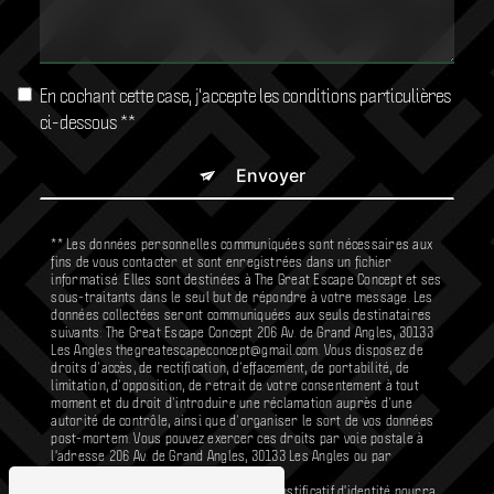
En cochant cette case, j'accepte les conditions particulières
ci-dessous **
Envoyer
** Les données personnelles communiquées sont nécessaires aux
fins de vous contacter et sont enregistrées dans un fichier
informatisé. Elles sont destinées à The Great Escape Concept et ses
sous-traitants dans le seul but de répondre à votre message. Les
données collectées seront communiquées aux seuls destinataires
suivants: The Great Escape Concept 206 Av. de Grand Angles, 30133
Les Angles thegreatescapeconcept@gmail.com. Vous disposez de
droits d’accès, de rectification, d’effacement, de portabilité, de
limitation, d’opposition, de retrait de votre consentement à tout
moment et du droit d’introduire une réclamation auprès d’une
autorité de contrôle, ainsi que d’organiser le sort de vos données
post-mortem. Vous pouvez exercer ces droits par voie postale à
l'adresse 206 Av. de Grand Angles, 30133 Les Angles ou par
courrier électronique à l'adresse
thegreatescapeconcept@gmail.com. Un justificatif d'identité pourra