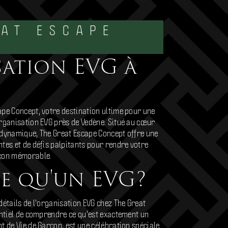
EAT ESCAPE
T
ation EVG à
ape Concept, votre destination ultime pour une
organisation EVG près de Vedène. Situé au cœur
et dynamique, The Great Escape Concept offre une
tes et de défis palpitants pour rendre votre
rçon mémorable.
ce qu'un EVG?
détails de l'organisation EVG chez The Great
entiel de comprendre ce qu'est exactement un
t de Vie de Garçon, est une célébration spéciale