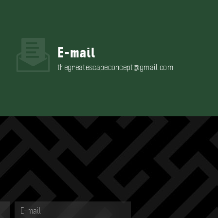
E-mail
thegreatescapeconcept@gmail.com