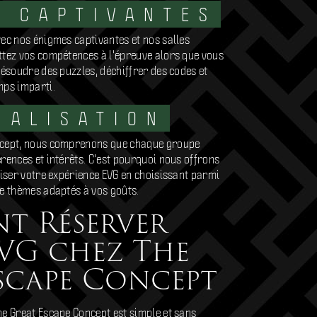
S CAPTIVANTES
ec nos énigmes captivantes et nos salles
ttez vos compétences à l'épreuve alors que vous
résoudre des puzzles, déchiffrer des codes et
mps imparti.
NALISATION
ncept, nous comprenons que chaque groupe
rences et intérêts. C'est pourquoi nous offrons
liser votre expérience EVG en choisissant parmi
de thèmes adaptés à vos goûts.
t Réserver
VG chez The
scape Concept
e Great Escape Concept est simple et sans