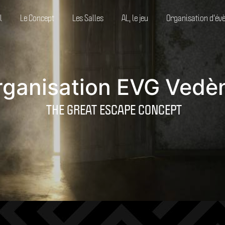
l
Le Concept
Les Salles
AL, le jeu
Organisation d'év
rganisation EVG Vedè
THE GREAT ESCAPE CONCEPT