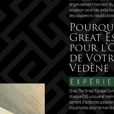
organisée en l'honneur du
occasion pour les amis les
des souvenirs inoubliables
Pourquo
Great E
pour l'
de Votr
Vedène
EXPÉRI
Chez The Great Escape Con
chaque EVG unique et mém
variété d'activités passio
inoubliable pour le marié 